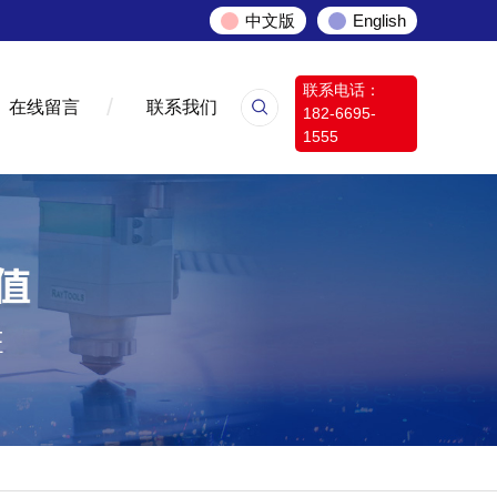
中文版
English
联系电话：
在线留言
联系我们
182-6695-
1555