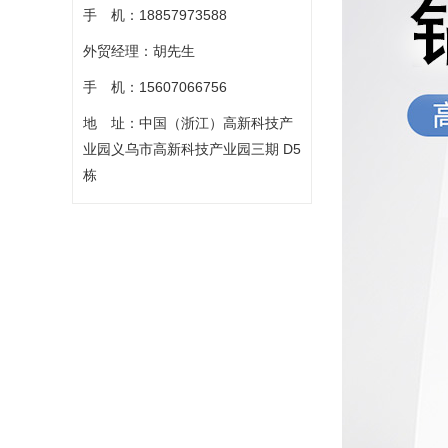
手 机：18857973588
外贸经理：胡先生
手 机：15607066756
地 址：中国（浙江）高新科技产
业园义乌市高新科技产业园三期 D5
栋