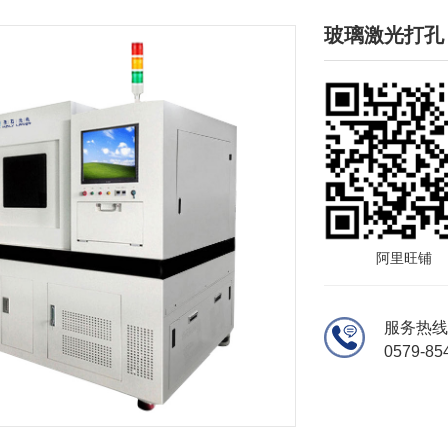
玻璃激光打孔
阿里旺铺
服务热线
0579-85