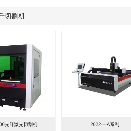
纤切割机
-600光纤激光切割机
2022----A系列