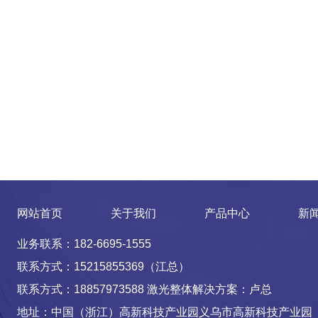
网站首页
关于我们
产品中心
新
业务联系：182-6695-1555
联系方式：15215855369（江总）
联系方式：18857973588 激光整体解决方案：卢总
地址：中国（浙江）高新科技产业园义乌市高新科技产业园