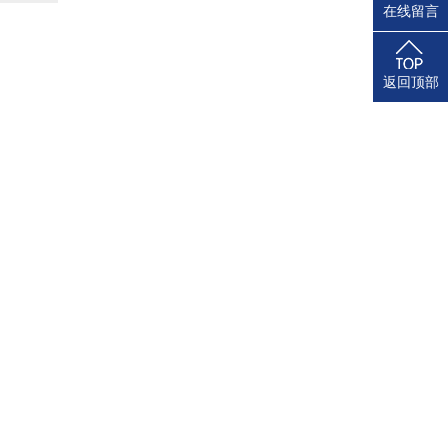
在线留言
返回顶部