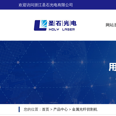
欢迎访问浙江圣石光电有限公司
网站
您的位置：
首页
>
产品中心
>
金属光纤切割机