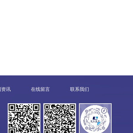
闻资讯
在线留言
联系我们