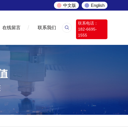
中文版
English
联系电话：
在线留言
联系我们
182-6695-
1555