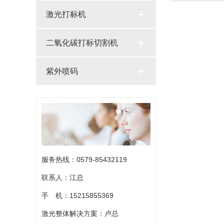
激光打标机
二氧化碳打标切割机
紫外喷码
服务热线：
0579-85432119
联系人：江总
手 机：15215855369
激光整体解决方案：卢总