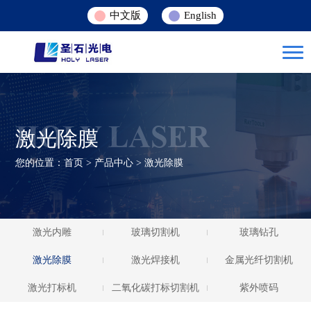
中文版
English
HOLY LASER
激光除膜
您的位置：
首页
>
产品中心
>
激光除膜
激光内雕
玻璃切割机
玻璃钻孔
激光除膜
激光焊接机
金属光纤切割机
激光打标机
二氧化碳打标切割机
紫外喷码