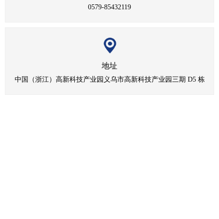
0579-85432119
地址
中国（浙江）高新科技产业园义乌市高新科技产业园三期 D5 栋