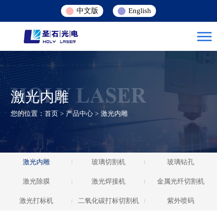
中文版
English
HOLY LASER
激光内雕
您的位置：
首页
>
产品中心
>
激光内雕
激光内雕
玻璃切割机
玻璃钻孔
激光除膜
激光焊接机
金属光纤切割机
激光打标机
二氧化碳打标切割机
紫外喷码