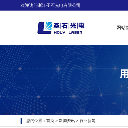
欢迎访问浙江圣石光电有限公司
网站
您的位置：
首页
>
新闻资讯
>
行业新闻