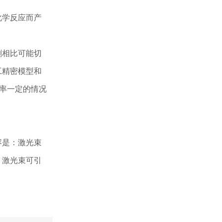
化学反应而产
割相比可能切
工精密模型和
功率一定的情况
容是：激光束
，激光束可引