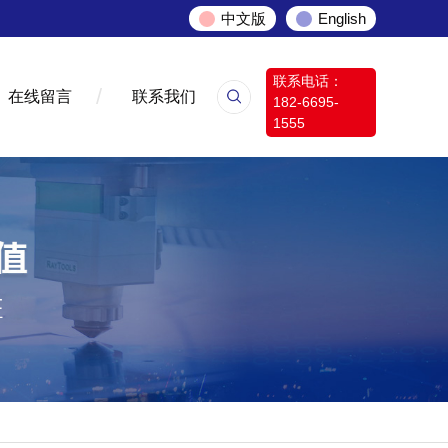
中文版
English
联系电话：
在线留言
联系我们
182-6695-
1555