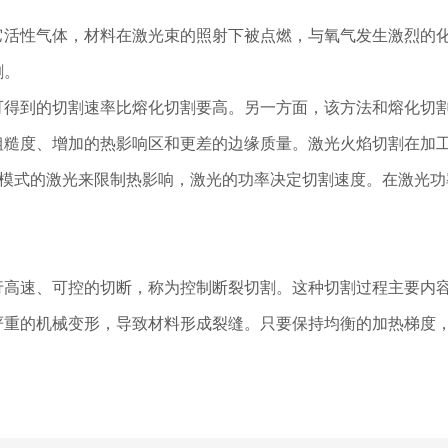
它活性气体，材料在激光束的照射下被点燃，与氧气发生激烈的
割。
可得到的切割速率比熔化切割要高。另一方面，该方法和熔化切
粗糙度、增加的热影响区和更差的边缘质量。激光火焰切割在加
冲模式的激光来限制热影响，激光的功率决定切割速度。在激光
行高速、可控的切断，称为控制断裂切割。这种切割过程主要内
严重的机械变形，导致材料形成裂缝。只要保持均衡的加热梯度