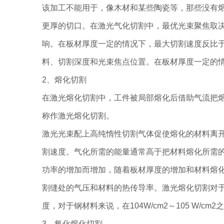
该加工不能用于，像木材和某些陶瓷等，那些没有
更厚的切口。在激光气化切割中，最优光束聚焦取
响。在板材厚度一定的情况下，最大切割速度反比于材
料、切割深度和光束焦点位置。在板材厚度一定的
2、熔化切割
在激光熔化切割中，工件被局部熔化后借助气流把
称作激光熔化切割。
激光光束配上高纯惰性切割气体促使熔化的材料离
割速度。气化所需的能量通常高于把材料熔化所需
功率的增加而增加，随着板材厚度的增加和材料熔
割缝处的气压和材料的热传导率。激光熔化切割对
度，对于钢材料来说，在104W/cm2～105 W/cm2
3、氧化熔化切割