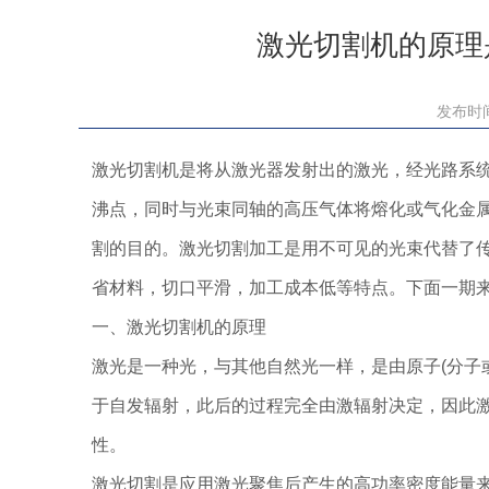
激光切割机的原理
发布时间
激光切割机是将从激光器发射出的激光，经光路系
沸点，同时与光束同轴的高压气体将熔化或气化金
割的目的。激光切割加工是用不可见的光束代替了
省材料，切口平滑，加工成本低等特点。下面一期
一、激光切割机的原理
激光是一种光，与其他自然光一样，是由原子(分子
于自发辐射，此后的过程完全由激辐射决定，因此
性。
激光切割是应用激光聚焦后产生的高功率密度能量