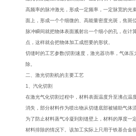
高频率的脉冲激光，形成一定频率，一定脉宽的光
面上，形成一个个细微的、高能量密度光斑，焦斑
脉冲瞬间就把物体表面溅射出一个细小的孔，在计
点，这样就会把物体加工成想要的形状。
切缝时的工艺参数(切割速度，激光器功率，气体压
除。
二、激光切割机的主要工艺
1、汽化切割
在激光气化切割过程中，材料表面温度升至沸点温
消失，部分材料作为喷出物从切缝底部被辅助气体
为了防止材料蒸气冷凝到割缝壁上，材料的厚度一
材料排除的情况下。该加工实际上只用于铁基合金