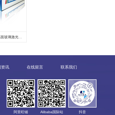
HSGP-2030大幅面玻璃激光内雕机
闻资讯
在线留言
联系我们
阿里旺铺
Alibaba国际站
抖音