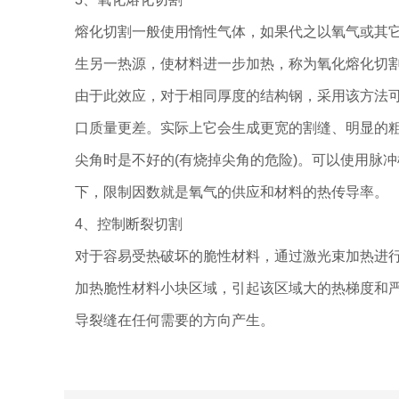
熔化切割一般使用惰性气体，如果代之以氧气或其
生另一热源，使材料进一步加热，称为氧化熔化切
由于此效应，对于相同厚度的结构钢，采用该方法
口质量更差。实际上它会生成更宽的割缝、明显的
尖角时是不好的(有烧掉尖角的危险)。可以使用脉
下，限制因数就是氧气的供应和材料的热传导率。
4、控制断裂切割
对于容易受热破坏的脆性材料，通过激光束加热进
加热脆性材料小块区域，引起该区域大的热梯度和
导裂缝在任何需要的方向产生。